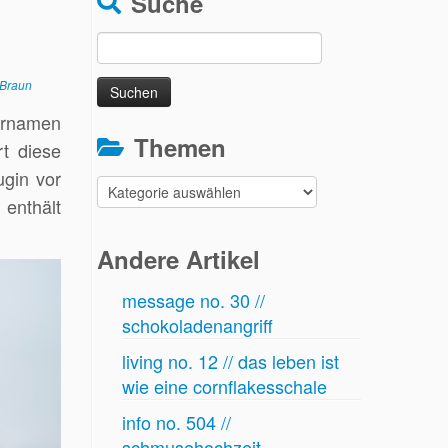
Suche
Suchen
nach:
 Braun
zernamen
Themen
rt diese
ugin vor
Themen
 enthält
Andere Artikel
message no. 30 //
schokoladenangriff
living no. 12 // das leben ist
wie eine cornflakesschale
info no. 504 //
schmusehochzeit