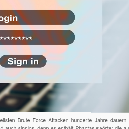
ellsten Brute Force Attacken hunderte Jahre dauern 
d auch sinnlos, denn es enthält Phantasiewörter die au