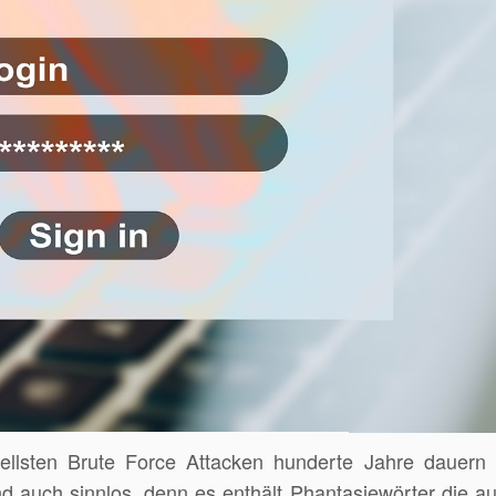
ellsten Brute Force Attacken hunderte Jahre dauern 
d auch sinnlos, denn es enthält Phantasiewörter die au