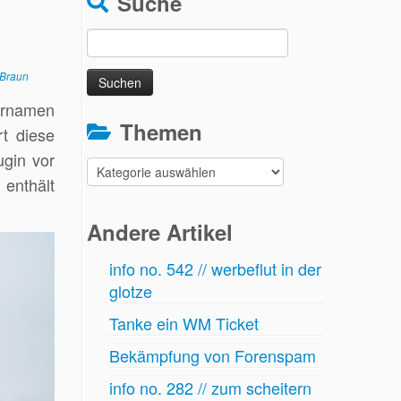
Suche
Suchen
nach:
 Braun
zernamen
Themen
rt diese
ugin vor
Themen
 enthält
Andere Artikel
info no. 542 // werbeflut in der
glotze
Tanke ein WM Ticket
Bekämpfung von Forenspam
info no. 282 // zum scheitern