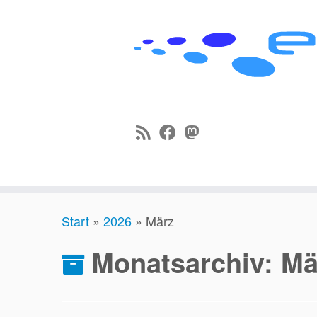
Zum
Start
»
2026
»
März
Inhalt
springen
Monatsarchiv:
Mä