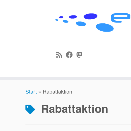
Zum
Start
»
Rabattaktion
Inhalt
springen
Rabattaktion