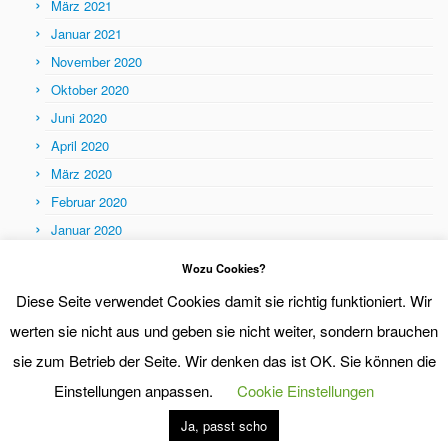
März 2021
Januar 2021
November 2020
Oktober 2020
Juni 2020
April 2020
März 2020
Februar 2020
Januar 2020
Themen
Wozu Cookies?
Themen
Diese Seite verwendet Cookies damit sie richtig funktioniert. Wir
werten sie nicht aus und geben sie nicht weiter, sondern brauchen
sie zum Betrieb der Seite. Wir denken das ist OK. Sie können die
Einstellungen anpassen.
Cookie Einstellungen
Ja, passt scho
·
© 2026
eraser dot org
·
Präsentiert von
·
Entworfen mit dem
Customizr-Theme
·