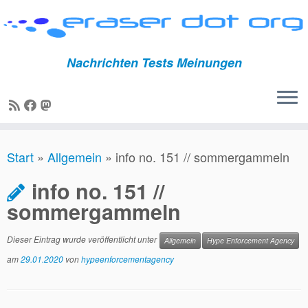
Nachrichten Tests Meinungen
Zum
Start
»
Allgemein
»
info no. 151 // sommergammeln
Inhalt
springen
info no. 151 //
sommergammeln
Dieser Eintrag wurde veröffentlicht unter
Allgemein
Hype Enforcement Agency
am
29.01.2020
von
hypeenforcementagency