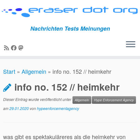
Nachrichten Tests Meinungen
Zum
Start
»
Allgemein
»
info no. 152 // heimkehr
Inhalt
springen
info no. 152 // heimkehr
Dieser Eintrag wurde veröffentlicht unter
Allgemein
Hype Enforcement Agency
am
29.01.2020
von
hypeenforcementagency
was gibt es spektakuläreres als die heimkehr von