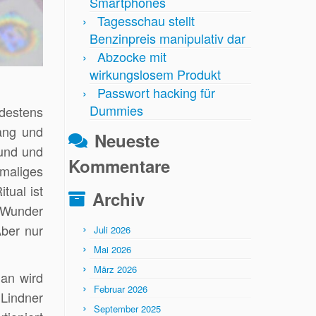
Smartphones
Tagesschau stellt
Benzinpreis manipulativ dar
Abzocke mit
wirkungslosem Produkt
Passwort hacking für
Dummies
destens
lang und
Neueste
sund und
Kommentare
nmaliges
tual ist
Archiv
e Wunder
Aber nur
Juli 2026
Mai 2026
März 2026
an wird
Februar 2026
 Lindner
September 2025