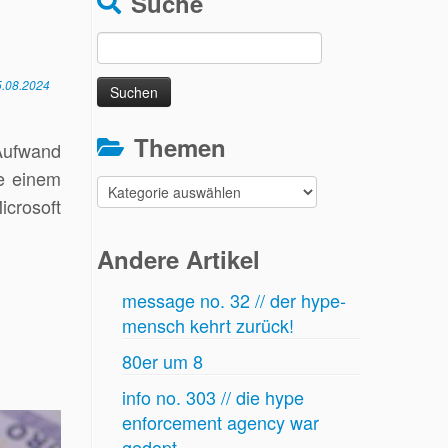
Suche
Suchen
nach:
5.08.2024
Themen
 Aufwand
e einem
Themen
icrosoft
Andere Artikel
message no. 32 // der hype-
mensch kehrt zurück!
80er um 8
info no. 303 // die hype
enforcement agency war
gedopt