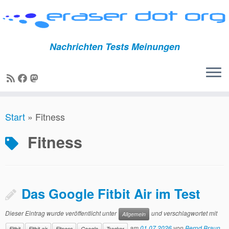
Nachrichten Tests Meinungen
Zum
Start
»
Fitness
Inhalt
springen
Fitness
Das Google Fitbit Air im Test
Dieser Eintrag wurde veröffentlicht unter
und verschlagwortet mit
Allgemein
am
01.07.2026
von
Bernd Braun
Fitbit
Fitbit air
Fitness
Google
Tracker