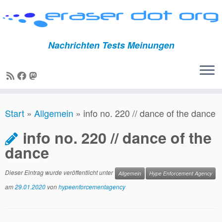
Nachrichten Tests Meinungen
Zum
Start
»
Allgemein
»
info no. 220 // dance of the dance
Inhalt
springen
info no. 220 // dance of the
dance
Dieser Eintrag wurde veröffentlicht unter
Allgemein
Hype Enforcement Agency
am
29.01.2020
von
hypeenforcementagency