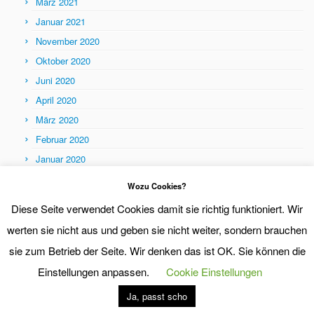
März 2021
Januar 2021
November 2020
Oktober 2020
Juni 2020
April 2020
März 2020
Februar 2020
Januar 2020
Themen
Wozu Cookies?
Themen
Diese Seite verwendet Cookies damit sie richtig funktioniert. Wir
werten sie nicht aus und geben sie nicht weiter, sondern brauchen
sie zum Betrieb der Seite. Wir denken das ist OK. Sie können die
Einstellungen anpassen.
Cookie Einstellungen
Ja, passt scho
·
© 2026
eraser dot org
·
Präsentiert von
·
Entworfen mit dem
Customizr-Theme
·