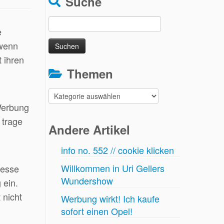
Suche
Suchen
e
nach:
 wenn
 ihren
Themen
Themen
Werbung
 trage
Andere Artikel
info no. 552 // cookie klicken
Willkommen in Uri Gellers
resse
Wundershow
 ein.
 nicht
Werbung wirkt! Ich kaufe
sofort einen Opel!