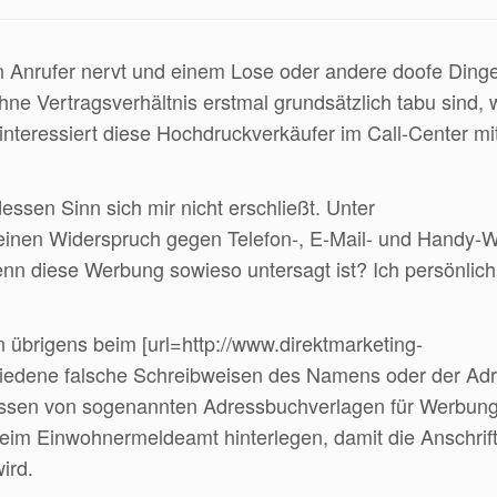
n Anrufer nervt und einem Lose oder andere doofe Ding
ne Vertragsverhältnis erstmal grundsätzlich tabu sind,
interessiert diese Hochdruckverkäufer im Call-Center mit
dessen Sinn sich mir nicht erschließt. Unter
t einen Widerspruch gegen Telefon-, E-Mail- und Handy-
enn diese Werbung sowieso untersagt ist? Ich persönlich
n übrigens beim [url=http://www.direktmarketing-
chiedene falsche Schreibweisen des Namens oder der Ad
essen von sogenannten Adressbuchverlagen für Werbung
im Einwohnermeldeamt hinterlegen, damit die Anschrift
ird.