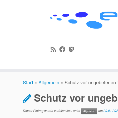
Zum
Start
»
Allgemein
»
Schutz vor ungebetenen 
Inhalt
springen
Schutz vor ungeb
Dieser Eintrag wurde veröffentlicht unter
am
29.01.20
Allgemein