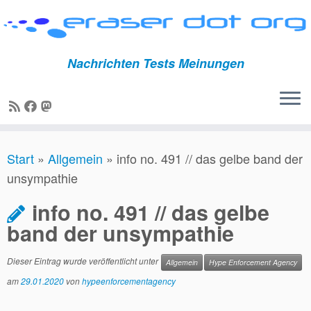
Nachrichten Tests Meinungen
Zum
Start
»
Allgemein
»
info no. 491 // das gelbe band der
Inhalt
unsympathie
springen
info no. 491 // das gelbe
band der unsympathie
Dieser Eintrag wurde veröffentlicht unter
Allgemein
Hype Enforcement Agency
am
29.01.2020
von
hypeenforcementagency