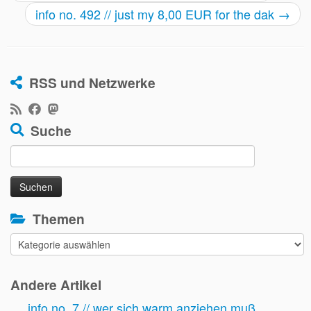
info no. 492 // just my 8,00 EUR for the dak
→
RSS und Netzwerke
Suche
Suchen
nach:
Themen
Themen
Andere Artikel
info no. 7 // wer sich warm anziehen muß