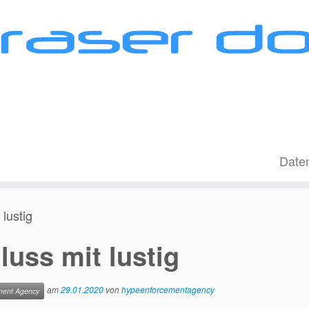
Date
 lustig
hluss mit lustig
am
29.01.2020
von
hypeenforcementagency
ment Agency