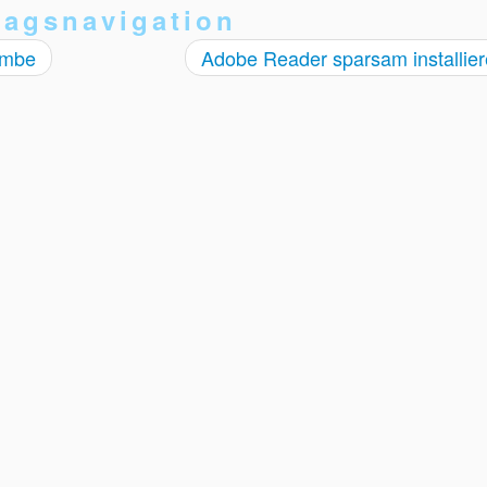
ragsnavigation
ombe
Adobe Reader sparsam installie