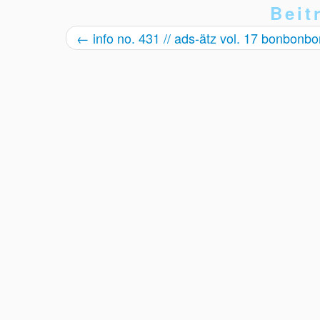
Beit
←
info no. 431 // ads-ätz vol. 17 bonbonb