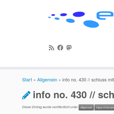
Zum
Start
»
Allgemein
»
info no. 430 // schluss mit
Inhalt
springen
info no. 430 // sc
Dieser Eintrag wurde veröffentlicht unter
Allgemein
Hype Enforce