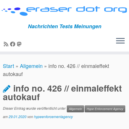
Nachrichten Tests Meinungen
Zum
Start
»
Allgemein
»
info no. 426 // einmaleffekt
Inhalt
autokauf
springen
info no. 426 // einmaleffekt
autokauf
Dieser Eintrag wurde veröffentlicht unter
Allgemein
Hype Enforcement Agency
am
29.01.2020
von
hypeenforcementagency