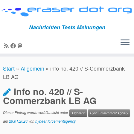
Nachrichten Tests Meinungen
Zum
Start
»
Allgemein
»
info no. 420 // S-Commerzbank
Inhalt
LB AG
springen
info no. 420 // S-
Commerzbank LB AG
Dieser Eintrag wurde veröffentlicht unter
Allgemein
Hype Enforcement Agency
am
29.01.2020
von
hypeenforcementagency